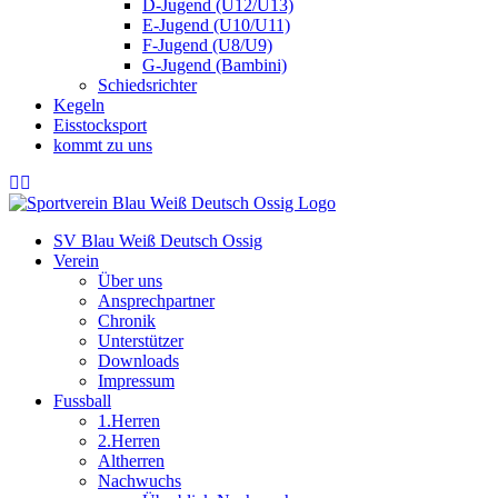
D-Jugend (U12/U13)
E-Jugend (U10/U11)
F-Jugend (U8/U9)
G-Jugend (Bambini)
Schiedsrichter
Kegeln
Eisstocksport
kommt zu uns
SV Blau Weiß Deutsch Ossig
Verein
Über uns
Ansprechpartner
Chronik
Unterstützer
Downloads
Impressum
Fussball
1.Herren
2.Herren
Altherren
Nachwuchs