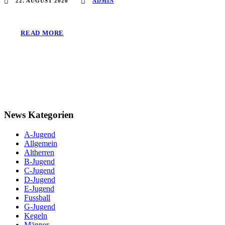
22. AUGUST 2020
ADMIN
READ MORE
News Kategorien
A-Jugend
Allgemein
Altherren
B-Jugend
C-Jugend
D-Jugend
E-Jugend
Fussball
G-Jugend
Kegeln
Männer