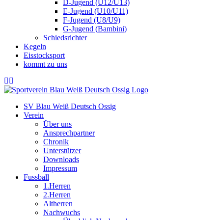
D-Jugend (U12/U13)
E-Jugend (U10/U11)
F-Jugend (U8/U9)
G-Jugend (Bambini)
Schiedsrichter
Kegeln
Eisstocksport
kommt zu uns
SV Blau Weiß Deutsch Ossig
Verein
Über uns
Ansprechpartner
Chronik
Unterstützer
Downloads
Impressum
Fussball
1.Herren
2.Herren
Altherren
Nachwuchs