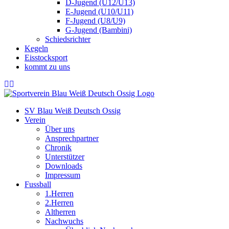
D-Jugend (U12/U13)
E-Jugend (U10/U11)
F-Jugend (U8/U9)
G-Jugend (Bambini)
Schiedsrichter
Kegeln
Eisstocksport
kommt zu uns
SV Blau Weiß Deutsch Ossig
Verein
Über uns
Ansprechpartner
Chronik
Unterstützer
Downloads
Impressum
Fussball
1.Herren
2.Herren
Altherren
Nachwuchs