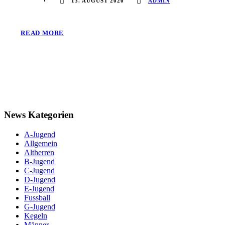
13. AUGUST 2020
ADMIN
READ MORE
News Kategorien
A-Jugend
Allgemein
Altherren
B-Jugend
C-Jugend
D-Jugend
E-Jugend
Fussball
G-Jugend
Kegeln
Männer