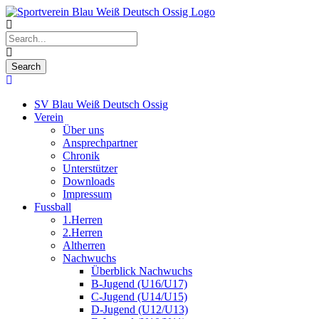
SV Blau Weiß Deutsch Ossig
Verein
Über uns
Ansprechpartner
Chronik
Unterstützer
Downloads
Impressum
Fussball
1.Herren
2.Herren
Altherren
Nachwuchs
Überblick Nachwuchs
B-Jugend (U16/U17)
C-Jugend (U14/U15)
D-Jugend (U12/U13)