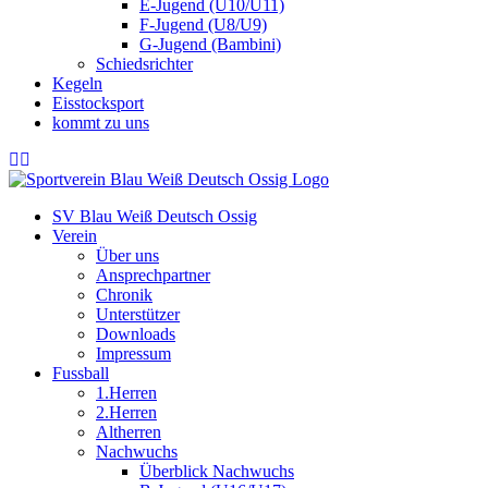
E-Jugend (U10/U11)
F-Jugend (U8/U9)
G-Jugend (Bambini)
Schiedsrichter
Kegeln
Eisstocksport
kommt zu uns
SV Blau Weiß Deutsch Ossig
Verein
Über uns
Ansprechpartner
Chronik
Unterstützer
Downloads
Impressum
Fussball
1.Herren
2.Herren
Altherren
Nachwuchs
Überblick Nachwuchs