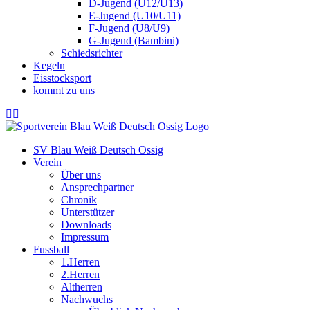
D-Jugend (U12/U13)
E-Jugend (U10/U11)
F-Jugend (U8/U9)
G-Jugend (Bambini)
Schiedsrichter
Kegeln
Eisstocksport
kommt zu uns
SV Blau Weiß Deutsch Ossig
Verein
Über uns
Ansprechpartner
Chronik
Unterstützer
Downloads
Impressum
Fussball
1.Herren
2.Herren
Altherren
Nachwuchs