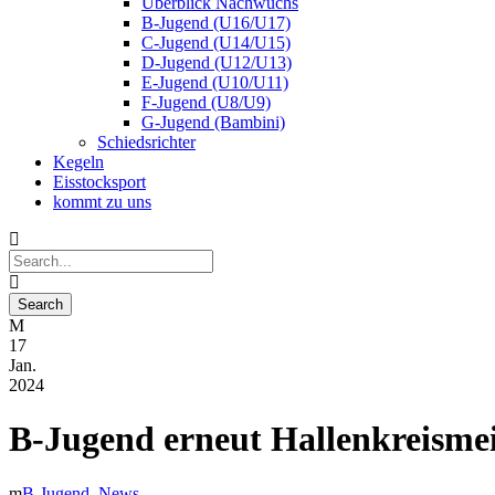
Überblick Nachwuchs
B-Jugend (U16/U17)
C-Jugend (U14/U15)
D-Jugend (U12/U13)
E-Jugend (U10/U11)
F-Jugend (U8/U9)
G-Jugend (Bambini)
Schiedsrichter
Kegeln
Eisstocksport
kommt zu uns
17
Jan.
2024
B-Jugend erneut Hallenkreismei
B-Jugend
,
News