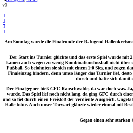
0
Am Sonntag wurde die Finalrunde der B-Jugend Hallenkreismeis
Der Start ins Turnier glückte und das erste Spiel wurde mi
kamen auch wegen zu
wenig Kombinationsfussball nicht über 
Fußball. So belohnten sie sich mit einem 1:0 Sieg und zogen dam
Finaleinzug hindern,
denn umso länger das Turnier lief, des
durch und hatte sich damit d
Der Finalgegner hieß GFC Rauschwalde, da war doch was. Ja, 
wurde. Das Spiel lief noch nicht lang, da ging GFC durch ein
und so fiel durch
einen Freistoß der verdiente Ausgleich. Ungef
Halle tobte. Auch unser Torwart glänzte wieder einmal mit Bes
Gegen einen sehr starken