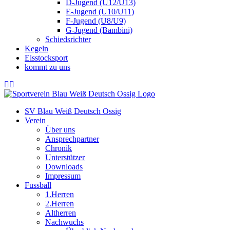
D-Jugend (U12/U13)
E-Jugend (U10/U11)
F-Jugend (U8/U9)
G-Jugend (Bambini)
Schiedsrichter
Kegeln
Eisstocksport
kommt zu uns
SV Blau Weiß Deutsch Ossig
Verein
Über uns
Ansprechpartner
Chronik
Unterstützer
Downloads
Impressum
Fussball
1.Herren
2.Herren
Altherren
Nachwuchs