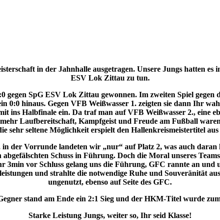
terschaft in der Jahnhalle ausgetragen.
Unsere Jungs hatten es 
ESV Lok Zittau zu tun.
t 2:0 gegen SpG ESV Lok Zittau gewonnen.
Im zweiten Spiel gegen 
ein 0:0 hinaus. Gegen VFB Weißwasser 1. zeigten sie dann Ihr wa
it ins Halbfinale ein.
Da traf man auf VFB Weißwasser 2., eine ebe
to mehr Laufbereitschaft, Kampfgeist und Freude am Fußball war
ie sehr seltene Möglichkeit erspielt den Hallenkreismeistertitel
aus
in der Vorrunde landeten wir „nur“ auf Platz 2,
was auch daran 
en
abgefälschten Schuss in Führung. Doch die Moral unseres Teams 
ähr 3min vor Schluss gelang uns die Führung, GFC rannte an und 
tleistungen und strahlte die notwendige Ruhe und Souveränität au
ungenutzt, ebenso auf Seite des GFC.
 Gegner stand am Ende ein 2:1 Sieg und der HKM-Titel wurde zum
Starke Leistung Jungs, weiter so, Ihr seid Klasse!